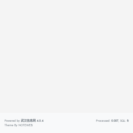
Powered by
武汉信息网
4.0.4
Processed:
0.007
, SQL:
8
Theme By
NOTEWEB