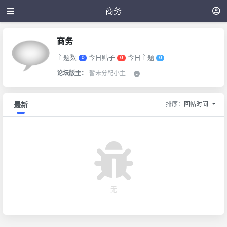
商务
商务
主题数
今日贴子
今日主题
0
0
0
论坛版主：
暂未分配小主...
排序：
回帖时间
最新
无