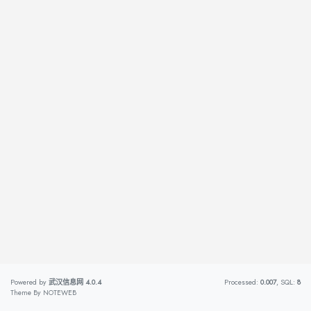
Powered by
武汉信息网
4.0.4
Processed:
0.007
, SQL:
8
Theme By
NOTEWEB