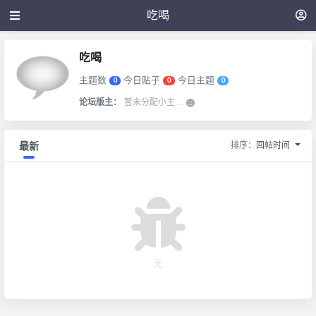
吃喝
吃喝
主题数
今日贴子
今日主题
0
0
0
论坛版主：
暂未分配小主...
排序：
回帖时间
最新
无